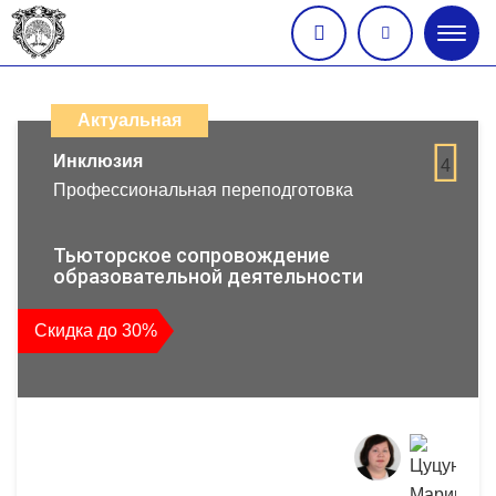
Глав
меню
Каталог
дистанционных
Актуальная
образовательных
Инклюзия
4
Профессиональная переподготовка
программ
повышения
Тьюторское сопровождение
образовательной деятельности
квалификации
Скидка до 30%
и
профессиональной
переподготовки