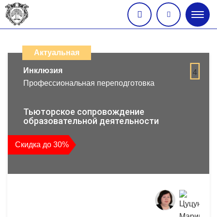
Глав
меню
Каталог
дистанционных
Актуальная
образовательных
Инклюзия
4
Профессиональная переподготовка
программ
повышения
Тьюторское сопровождение
образовательной деятельности
квалификации
Скидка до 30%
и
профессиональной
переподготовки