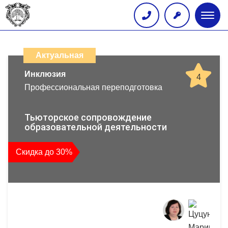
Глав
меню
Каталог
дистанционных
Актуальная
образовательных
Инклюзия
4
Профессиональная переподготовка
программ
повышения
Тьюторское сопровождение
образовательной деятельности
квалификации
Скидка до 30%
и
профессиональной
переподготовки