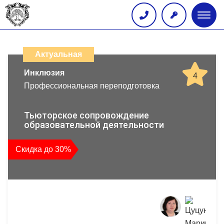
Глав
меню
Каталог
дистанционных
Актуальная
образовательных
Инклюзия
4
Профессиональная переподготовка
программ
повышения
Тьюторское сопровождение
образовательной деятельности
квалификации
Скидка до 30%
и
профессиональной
переподготовки