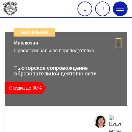
Глав
меню
Каталог
дистанционных
Актуальная
образовательных
Инклюзия
4
Профессиональная переподготовка
программ
повышения
Тьюторское сопровождение
образовательной деятельности
квалификации
Скидка до 30%
и
профессиональной
переподготовки