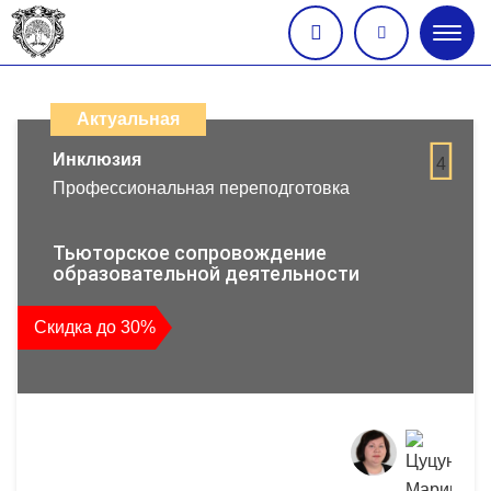
Глав
меню
Каталог
дистанционных
Актуальная
образовательных
Инклюзия
4
Профессиональная переподготовка
программ
повышения
Тьюторское сопровождение
образовательной деятельности
квалификации
Скидка до 30%
и
профессиональной
переподготовки