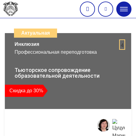
Глав
меню
Каталог
дистанционных
Актуальная
образовательных
Инклюзия
4
Профессиональная переподготовка
программ
повышения
Тьюторское сопровождение
образовательной деятельности
квалификации
Скидка до 30%
и
профессиональной
переподготовки