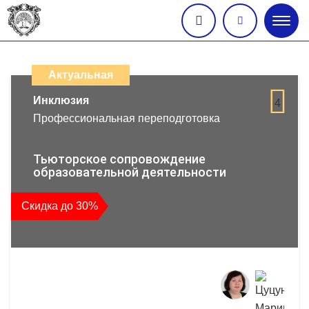
Глав
меню
Каталог
дистанционных
Актуальная
образовательных
Инклюзия
4
Профессиональная переподготовка
программ
повышения
Тьюторское сопровождение
образовательной деятельности
квалификации
Скидка до 30%
и
профессиональной
переподготовки