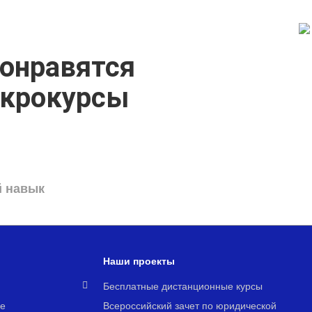
онравятся
икрокурсы
й навык
Наши проекты
я
Бесплатные дистанционные курсы
е
Всероссийский зачет по юридической