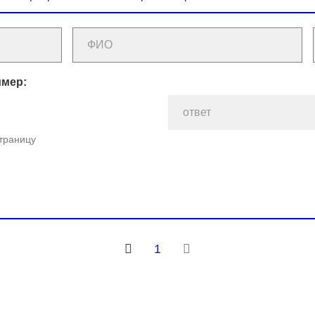
имер:
страницу
1