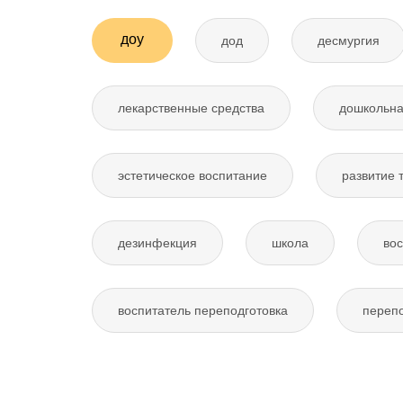
доу
дод
десмургия
лекарственные средства
дошкольна
эстетическое воспитание
развитие 
дезинфекция
школа
вос
воспитатель переподготовка
перепо