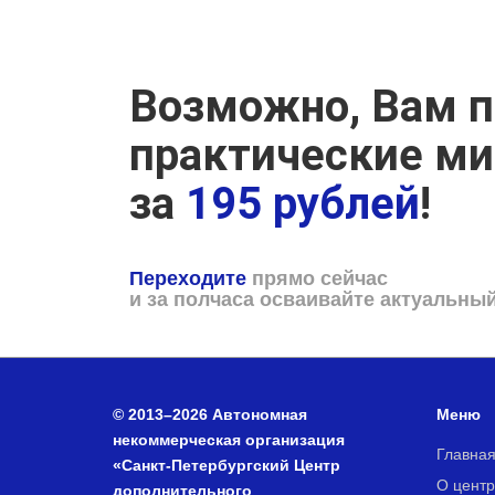
Возможно, Вам п
практические м
за
195 рублей
!
Переходите
прямо сейчас
и за полчаса осваивайте актуальны
© 2013–2026 Автономная
Меню
некоммерческая организация
Главна
«Санкт-Петербургский Центр
О центр
дополнительного