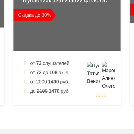
в условиях реализации ФГОС ОО
Скидка до 30%
от
72
слушателей
от
72
до
108
ак. ч.
от
2000
1400
руб.
до
2100
1470
руб.