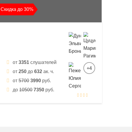
Скидка до 30%
от
3351
слушателей
+4
от
250
до
632
ак. ч.
от
5700
3990
руб.
до
10500
7350
руб.