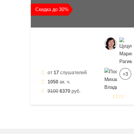
квалификации
Скидка до 30%
и
профессиональной
переподготовки
от
17
слушателей
+3
1050
ак. ч.
9100
6370
руб.