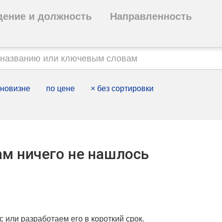
дение и должность
Направленность
 новизне
по цене
×
без сортировки
м ничего не нашлось
с или разработаем его в короткий срок.