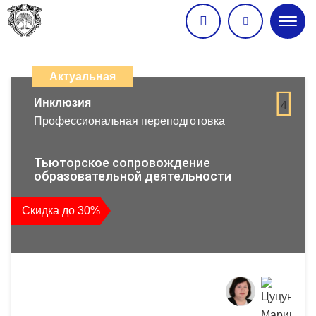
Глав
меню
Каталог
дистанционных
Актуальная
образовательных
Инклюзия
4
Профессиональная переподготовка
программ
повышения
Тьюторское сопровождение
образовательной деятельности
квалификации
Скидка до 30%
и
профессиональной
переподготовки