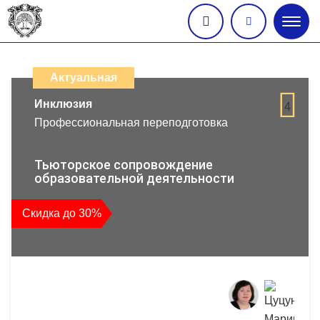
Глав
меню
Каталог
дистанционных
Актуальная
образовательных
Инклюзия
4
Профессиональная переподготовка
программ
повышения
Тьюторское сопровождение
образовательной деятельности
квалификации
Скидка до 30%
и
профессиональной
переподготовки