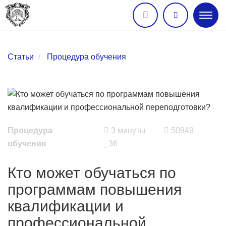
Глав
меню
Статьи
Процедура обучения
Процедура
3 минуты
50949
обучения
36
Кто может обучаться по
программам повышения
квалификации и
профессиональной