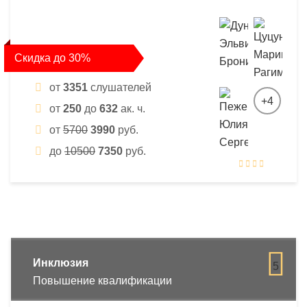
Скидка до 30%
от
3351
слушателей
+4
от
250
до
632
ак. ч.
от
5700
3990
руб.
до
10500
7350
руб.
Инклюзия
5
Повышение квалификации