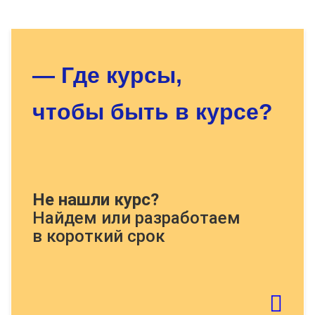
Оставьте заявку - мы найдём
для Вас нужный курс!
— Где курсы,
чтобы быть в курсе?
Докажите, что Вы человек, решите
Не нашли курс?
пример:
Найдем или разработаем
в короткий срок
Если картинку тяжело распознать - обновите
страницу