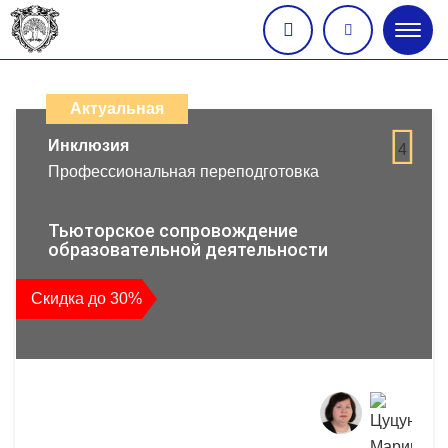
Глав
меню
Каталог
дистанционных
Актуальная
образовательных
Инклюзия
4
Профессиональная переподготовка
программ
повышения
Тьюторское сопровождение
образовательной деятельности
квалификации
Скидка до 30%
и
профессиональной
переподготовки