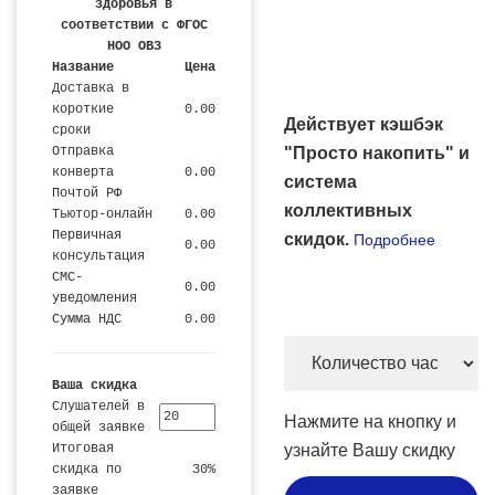
здоровья в
соответствии с ФГОС
НОО ОВЗ
Название
Цена
Доставка в
короткие
0.00
Действует кэшбэк
сроки
Отправка
"Просто накопить" и
конверта
0.00
система
Почтой РФ
коллективных
Тьютор-онлайн
0.00
Первичная
скидок.
Подробнее
0.00
консультация
СМС-
0.00
уведомления
Сумма НДС
0.00
Количество
часов
Ваша скидка
и
Слушателей в
Нажмите на кнопку и
общей заявке
цена
Итоговая
узнайте Вашу скидку
скидка по
30%
заявке