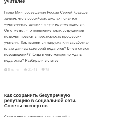
учителей
Глава Минпросвещения России Сергей Кравцов
заявил, что в российских школах появятся
«учителя-наставники» и «учителя-методисты».
Он отметил, что появление таких сотрудников
позволит повысить престижность профессии
учителя. Как изменится нагрузка или заработная
плата данных категорий педагогов? В чем смысл
нововведений? Когда и чего конкретно ждать
педагогам? Разбирали в статье.
5 минут
21431
78
Как сохранить безупречную
репутацию в социальной сети.
Советы экспертов
Статья предназначена для учителей и