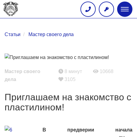
Глав
меню
Статьи
Мастер своего дела
Мастер своего
8 минут
10668
дела
3105
Приглашаем на знакомство с
пластилином!
В предверии начала