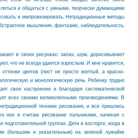
вляться и общаться с умными, творчески думающими
исовать и импровизировать. Нетрадиционные методы
абстрактное мышление, фантазию, наблюдательность,
ажают в своих рисунках: запах, шум, дорисовывают
ют, что не всегда удается взрослым. И мне нравится,
ь оттенки цветов (лист не просто желтый, а красно-
алогическую и монологическую речь. Ребенку трудно
ает свое настроение и благодаря систематической
дует всех своими великолепными произведениями. В
нетрадиционной техники рисования, и все пришлись
з них я считаю рисование пальчиками, начиная с
и подготовительной группах. Дети в восторге, когда в
ми (большим и указательным) на зеленой лужайке