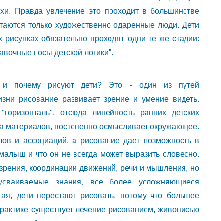
ахи. Правда увлечение это проходит в большинстве
таются только художественно одаренные люди. Дети
х рисунках обязательно проходят одни те же стадии:
бавочные носы детской логики".
м и почему рисуют дети? Это - один из путей
зни рисование развивает зрение и умение видеть.
"горизонталь", отсюда линейность ранних детских
тва материалов, постепенно осмысливает окружающее.
лов и ассоциаций, а рисование дает возможность в
 малыш и что он не всегда может выразить словесно.
 зрения, координации движений, речи и мышления, но
 усваиваемые знания, все более усложняющиеся
ая, дети перестают рисовать, потому что большее
практике существует лечение рисованием, живописью