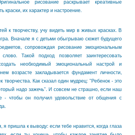
ригинальное рисование раскрывает креативные
ь краски, их характер и настроение.
ей к творчеству, учу видеть мир в живых красках. В
игра. Вначале я с детьми обыгрываю сюжет будущего
редметов, сопровождая рисование эмоциональным
 слово. Такой подход позволяет заинтересовать
создать необходимый эмоциональный настрой и
нем возрасте закладывается фундамент личности,
к творчества. Как сказал один мудрец: "Ребенок - это
который надо зажечь". И совсем не страшно, если наш
ое - чтобы он получил удовольствие от общения с
да.
я пришла к выводу: если тебе нравится, когда глаза
тиях, если ты хочешь, чтобы каждое занятие было