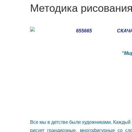
Методика рисовани
СКАЧ
“Ми
Все мы в детстве были художниками. Каждый р
рисует грандиозные, многофигурные со сл