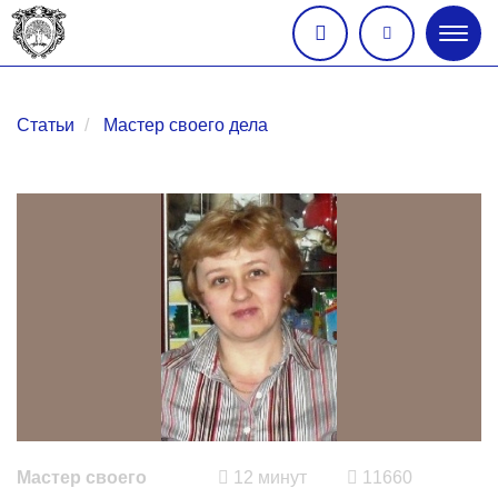
Глав
меню
Статьи
Мастер своего дела
Мастер своего
12 минут
11660