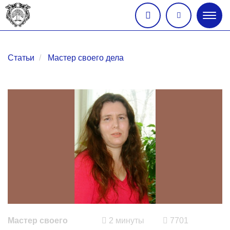
Глав
меню
Статьи
Мастер своего дела
Мастер своего
2 минуты
7701