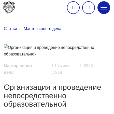
Глав
меню
Статьи
Мастер своего дела
Мастер своего
15 минут
8348
дела
1919
Организация и проведение
непосредственно
образовательной