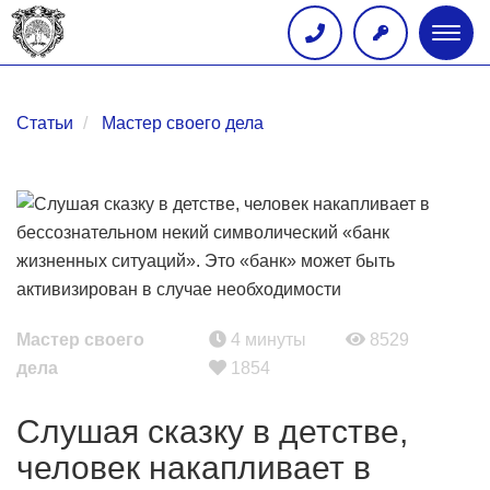
Глав
меню
Статьи
Мастер своего дела
Мастер своего
4 минуты
8529
дела
1854
Слушая сказку в детстве,
человек накапливает в