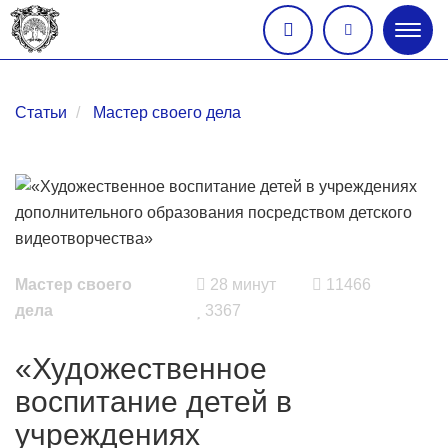
Глав
меню
Статьи
Мастер своего дела
Мастер своего
28 минут
11466
дела
3367
«Художественное
воспитание детей в
учреждениях