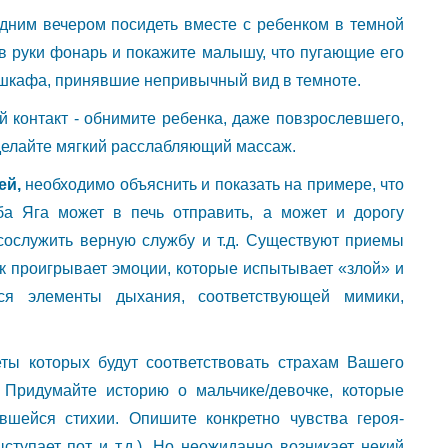
здним вечером посидеть вместе с ребенком в темной
 в руки фонарь и покажите малышу, что пугающие его
и шкафа, принявшие непривычный вид в темноте.
й контакт - обнимите ребенка, даже повзрослевшего,
сделайте мягкий расслабляющий массаж.
ей,
необходимо объяснить и показать на примере, что
ба Яга может в печь отправить, а может и дорогу
е сослужить верную службу и т.д. Существуют приемы
к проигрывает эмоции, которые испытывает «злой» и
ся элементы дыхания, соответствующей мимики,
ты которых будут соответствовать страхам Вашего
 Придумайте историю о мальчике/девочке, которые
шейся стихии. Опишите конкретно чувства героя-
ыступает пот и т.д.). Но неожиданно возникает некий