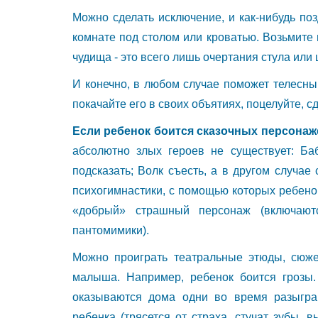
Можно сделать исключение, и как-нибудь по
комнате под столом или кроватью. Возьмите
чудища - это всего лишь очертания стула ил
И конечно, в любом случае поможет телесны
покачайте его в своих объятиях, поцелуйте, 
Если ребенок боится сказочных персонаж
абсолютно злых героев не существует: Ба
подсказать; Волк съесть, а в другом случа
психогимнастики, с помощью которых ребено
«добрый» страшный персонаж (включают
пантомимики).
Можно проиграть театральные этюды, сюже
малыша. Например, ребенок боится грозы.
оказываются дома одни во время разыграв
ребенка (трясется от страха, стучат зубы, в