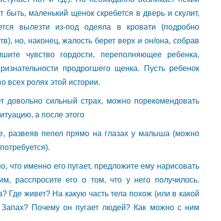
 быть, маленький щенок скребется в дверь и скулит,
ется вылезти из-под одеяла в кровати (подробно
), но, наконец, жалость берет верх и он/она, собрав
ишите чувство гордости, переполняющее ребенка,
ризнательности продрогшего щенка. Пусть ребенок
о всех ролях этой истории.
ет довольно сильный страх, можно порекомендовать
туацию, а после этого
е, развеяв пепел прямо на глазах у малыша (можно
 потребуется).
о, что именно его пугает, предложите ему нарисовать
им, расспросите его о том, что у него получилось.
а? Где живет? На какую часть тела похож (или в какой
? Запах? Почему он пугает людей? Как можно с ним