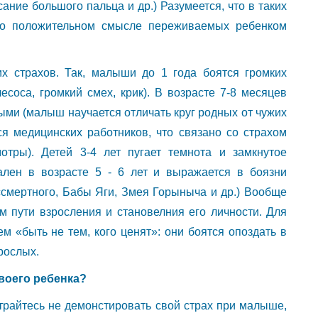
ание большого пальца и др.) Разумеется, что в таких
и о положительном смысле переживаемых ребенком
х страхов. Так, малыши до 1 года боятся громких
оса, громкий смех, крик). В возрасте 7-8 месяцев
ыми (малыш научается отличать круг родных от чужих
тся медицинских работников, что связано со страхом
отры). Детей 3-4 лет пугает темнота и замкнутое
ален в возрасте 5 - 6 лет и выражается в боязни
смертного, Бабы Яги, Змея Горыныча и др.) Вообще
м пути взросления и становелния его личности. Для
м «быть не тем, кого ценят»: они боятся опоздать в
рослых.
своего ребенка?
страйтесь не демонстировать свой страх при малыше,