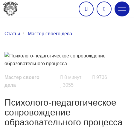
Глав
меню
Статьи
Мастер своего дела
Мастер своего
8 минут
9736
дела
3055
Психолого-педагогическое
сопровождение
образовательного процесса