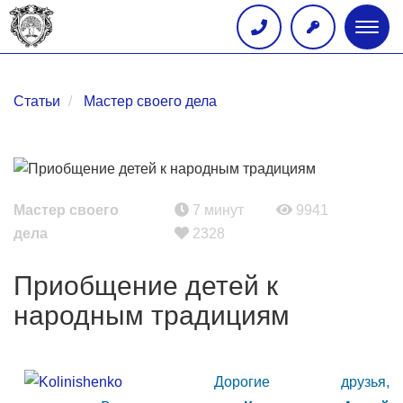
Глав
меню
Статьи
Мастер своего дела
Мастер своего
7 минут
9941
дела
2328
Приобщение детей к
народным традициям
Дорогие друзья,