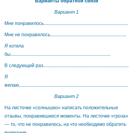
Варианты обратной связи
Вариант 1
Мне понравилось.......................................................................
Мне не понравилось................................................................
Я
хотела
бы....................................................................................
В следующий раз........................................................................
Я
желаю............................................................................................
Вариант 2
На листочке «солнышко» написать положительные
отзывы, понравившиеся моменты. На листочке «гроза»
— то, что не понравилось, на что необходимо обратить
внимание.