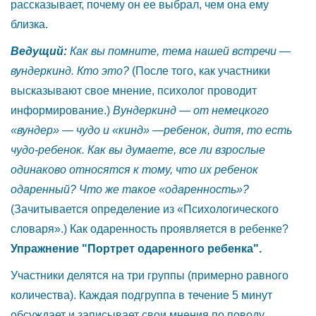
рассказывает, почему он ее выбрал, чем она ему
близка.
Ведущий:
Как вы помните, тема нашей встречи
—
вундеркинд. Кто это?
(После того, как участники
высказывают свое мнение, психолог проводит
информирование.)
Вундеркинд
—
от немецкого
«вундер»
—
чудо и «кинд»
—
ребенок, дитя, то есть
чудо-ребенок. Как вы думаете, все ли взрослые
одинаково относятся к тому, что их ребенок
одаренный? Что же такое «одаренность»?
(Зачитывается определение из «Психологического
словаря».) Как одаренность проявляется в ребенке?
Упражнение "Портрет одаренного ребенка".
Участники делятся на три группы (примерно равного
количества). Каждая подгруппа в течение 5 минут
обсуждает и записывает свои мнения по поводу