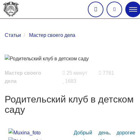
Гл
ме
Статьи
Мастер своего дела
Мастер своего
25 минут
7761
дела
1683
Родительский клуб в детском
саду
Добрый день, дорогие