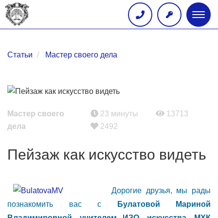
Глав
меню
Статьи
Мастер своего дела
Мастер своего
23 минуты
13713
дела
2492
Пейзаж как искусство видеть
Дорогие друзья, мы рады
познакомить вас с
Булатовой Мариной
Владимировной, учителем ИЗО, искусства, МХК