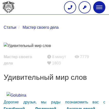
Глав
меню
Статьи
Мастер своего дела
Мастер своего
8 минут
7779
дела
1803
Удивительный мир слов
Дорогие друзья, мы рады познакомить вас с
Голубиной Людмилой Анатольевной,