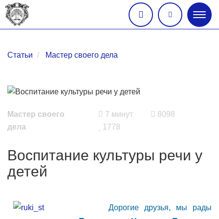
Глав
меню
Статьи
Мастер своего дела
Мастер своего
7 минут
8098
дела
1778
Воспитание культуры речи у
детей
Дорогие друзья, мы рады