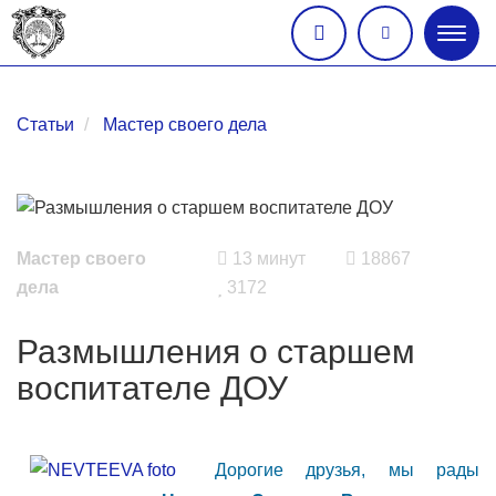
Глав
меню
Статьи
Мастер своего дела
Мастер своего
13 минут
18867
дела
3172
Размышления о старшем
воспитателе ДОУ
Дорогие друзья, мы рады