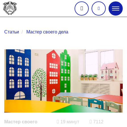
Глав
меню
Статьи
Мастер своего дела
Мастер своего
19 минут
7112