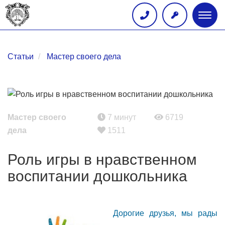
Глав
меню
Статьи
Мастер своего дела
Мастер своего
7 минут
6719
дела
1511
Роль игры в нравственном
воспитании дошкольника
Дорогие друзья, мы рады