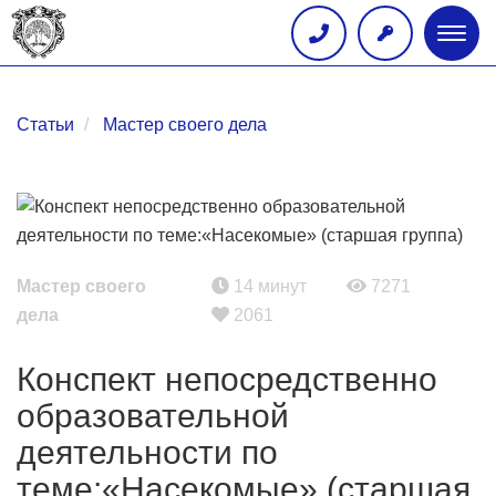
Глав
меню
Статьи
Мастер своего дела
Мастер своего
14 минут
7271
дела
2061
Конспект непосредственно
образовательной
деятельности по
теме:«Насекомые» (старшая