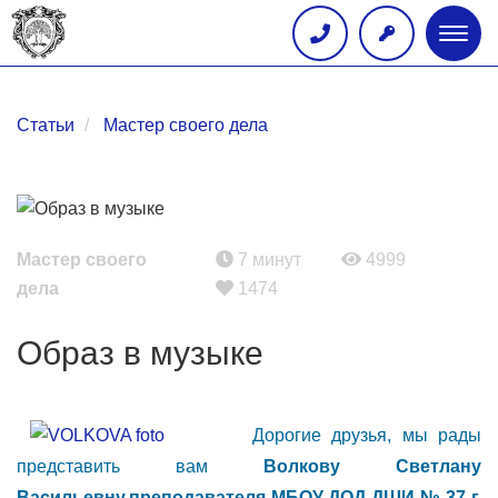
Глав
меню
Статьи
Мастер своего дела
Мастер своего
7 минут
4999
дела
1474
Образ в музыке
Дорогие друзья, мы рады
представить вам
Волкову Светлану
Васильевну,преподавателя МБОУ ДОД ДШИ № 37 г.