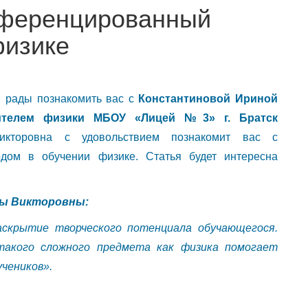
фференцированный
физике
ы рады познакомить вас с
Константиновой Ириной
чителем физики МБОУ «Лицей №3» г. Братск
торовна с удовольствием познакомит вас с
дом в обучении физике. Статья будет интересна
ны Викторовны:
аскрытие творческого потенциала обучающегося.
такого сложного предмета как физика помогает
учеников».