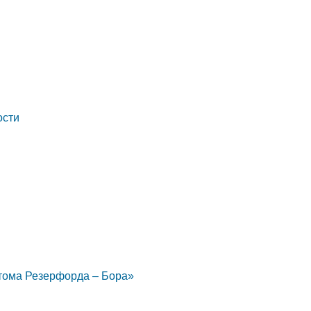
ости
атома Резерфорда – Бора»