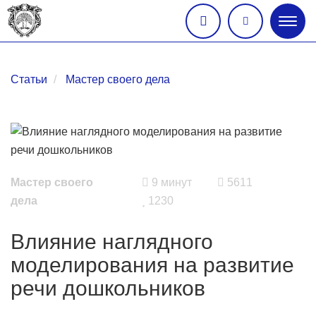
Глав
меню
Статьи
Мастер своего дела
Мастер своего
9 минут
5611
дела
1230
Влияние наглядного
моделирования на развитие
речи дошкольников