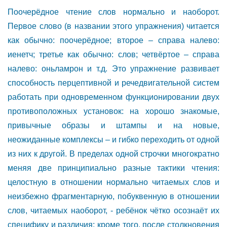
Поочерёдное чтение слов нормально и наоборот.
Первое слово (в названии этого упражнения) читается
как обычно: поочерёдное; второе – справа налево:
иенетч; третье как обычно: слов; четвёртое – справа
налево: оньламрон и т.д. Это упражнение развивает
способность перцептивной и речедвигательной систем
работать при одновременном функционировании двух
противоположных установок: на хорошо знакомые,
привычные образы и штампы и на новые,
неожиданные комплексы – и гибко переходить от одной
из них к другой. В пределах одной строчки многократно
меняя две принципиально разные тактики чтения:
целостную в отношении нормально читаемых слов и
неизбежно фрагментарную, побуквенную в отношении
слов, читаемых наоборот, - ребёнок чётко осознаёт их
специфику и различия; кроме того, после столкновения