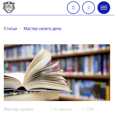
Глав
меню
Статьи
Мастер своего дела
Мастер своего
41 минута
7290