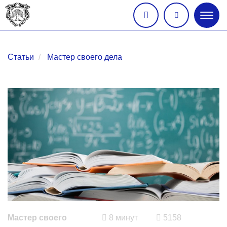
Глав
меню
Статьи
Мастер своего дела
Мастер своего
8 минут
5158