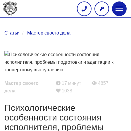
Глав
меню
Статьи
Мастер своего дела
Мастер своего
17 минут
4857
дела
1038
Психологические
особенности состояния
исполнителя, проблемы