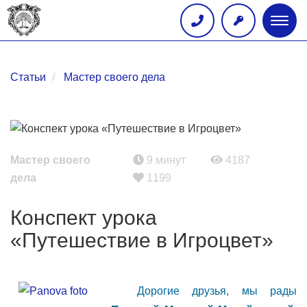
Глав
меню
Статьи
Мастер своего дела
Мастер своего
9 минут
4187
дела
1199
Конспект урока
«Путешествие в Игроцвет»
Дорогие друзья, мы рады