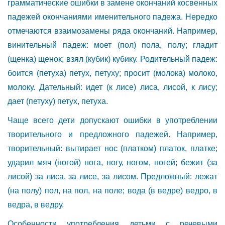
грамматические ошибки в замене окончаний косвенных
падежей окончаниями именительного падежа. Нередко
отмечаются взаимозамены ряда окончаний. Например,
винительный падеж: моет (пол) пола, полу; гладит
(щенка) щенок; взял (кубик) кубику. Родительный падеж:
боится (петуха) петух, петуху; просит (молока) молоко,
молоку. Дательный: идет (к лисе) лиса, лисой, к лису;
дает (петуху) петух, петуха.
Чаще всего дети допускают ошибки в употреблении
творительного и предложного падежей. Например,
творительный: вытирает нос (платком) платок, платке;
ударил мяч (ногой) нога, ногу, ногом, ногей; бежит (за
лисой) за лиса, за лисе, за лисом. Предложный: лежат
(на полу) пол, на пол, на поле; вода (в ведре) ведро, в
ведра, в ведру.
Особенности употребления детьми с речевыми