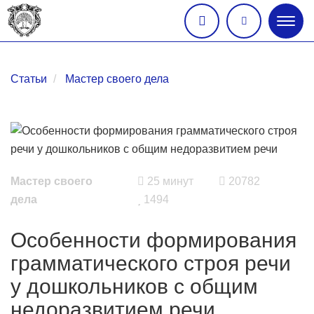
Глав
меню
Статьи
Мастер своего дела
Мастер своего
25 минут
20782
дела
1494
Особенности формирования
грамматического строя речи
у дошкольников с общим
недоразвитием речи