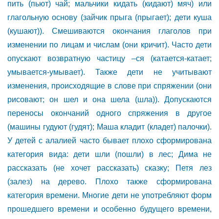
пить (пьют) чай; мальчики кидать (кидают) мяч) или
глагольную основу (зайчик прыга (прыгает); дети куша
(кушают)). Смешиваются окончания глаголов при
изменении по лицам и числам (они кричит). Часто дети
опускают возвратную частицу –ся (катается-катает;
умывается-умывает). Также дети не учитывают
изменения, происходящие в слове при спряжении (они
рисовают; он шел и она шела (шла)). Допускаются
переносы окончаний одного спряжения в другое
(машины гудуют (гудят); Маша кладит (кладет) палочки).
У детей с алалией часто бывает плохо сформирована
категория вида: дети шли (пошли) в лес; Дима не
рассказать (не хочет рассказать) сказку; Петя лез
(залез) на дерево. Плохо также сформирована
категория времени. Многие дети не употребляют форм
прошедшего времени и особенно будущего времени,