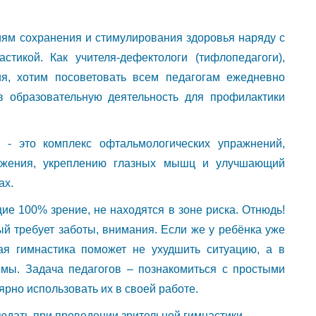
гиям сохранения и стимулирования здоровья наряду с
стикой. Как учителя-дефектологи (тифлопедагоги),
я, хотим посоветовать всем педагогам ежедневно
в образовательную деятельность для профилактики
а - это комплекс офтальмологических упражнений,
ряжения, укреплению глазных мышц и улучшающий
ах.
щие 100% зрение, не находятся в зоне риска. Отнюдь!
ый требует заботы, внимания. Если же у ребёнка уже
ая гимнастика поможет не ухудшить ситуацию, а в
емы. Задача педагогов – познакомиться с простыми
рно использовать их в своей работе.
юдать при проведении зрительной гимнастики.