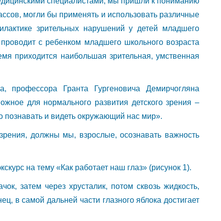
медицинскими специалистами, мы пришли к пониманию
лассов, могли бы применять и использовать различные
филактике зрительных нарушений у детей младшего
ь проводит с ребенком младшего школьного возраста
емя приходится наибольшая зрительная, умственная
а, профессора Гранта Гургеновича Демирчогляна
ожное для нормального развития детского зрения –
 познавать и видеть окружающий нас мир».
е зрения, должны мы, взрослые, осознавать важность
курс на тему «Как работает наш глаз» (рисунок 1).
чок, затем через хрусталик, потом сквозь жидкость,
ец, в самой дальней части глазного яблока достигает