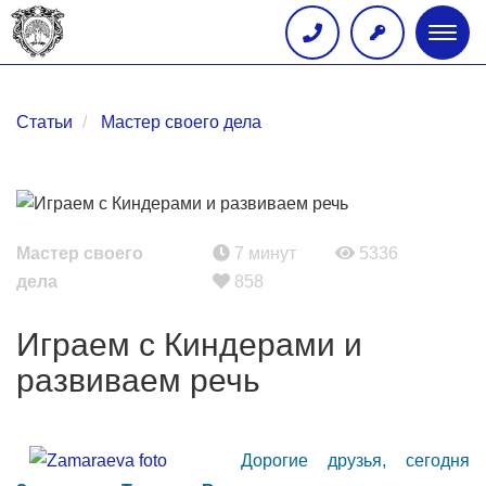
Глав
меню
Статьи
Мастер своего дела
Мастер своего
7 минут
5336
дела
858
Играем с Киндерами и
развиваем речь
Дорогие друзья, сегодня