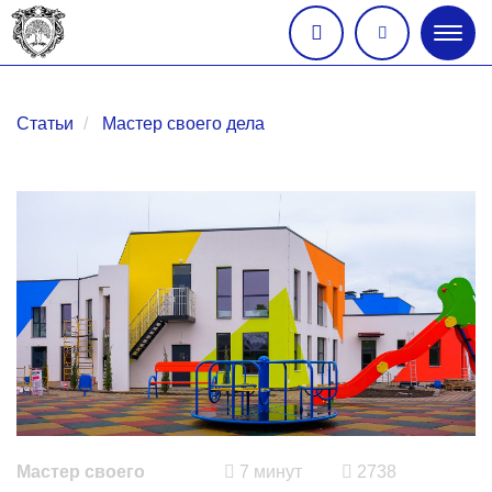
Глав
меню
Статьи
Мастер своего дела
Мастер своего
7 минут
2738