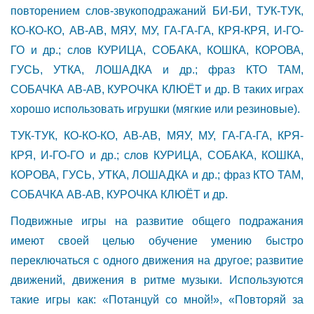
повторением слов-звукоподражаний БИ-БИ, ТУК-ТУК,
КО-КО-КО, АВ-АВ, МЯУ, МУ, ГА-ГА-ГА, КРЯ-КРЯ, И-ГО-
ГО и др.; слов КУРИЦА, СОБАКА, КОШКА, КОРОВА,
ГУСЬ, УТКА, ЛОШАДКА и др.; фраз КТО ТАМ,
СОБАЧКА АВ-АВ, КУРОЧКА КЛЮЁТ и др. В таких играх
хорошо использовать игрушки (мягкие или резиновые).
ТУК-ТУК, КО-КО-КО, АВ-АВ, МЯУ, МУ, ГА-ГА-ГА, КРЯ-
КРЯ, И-ГО-ГО и др.; слов КУРИЦА, СОБАКА, КОШКА,
КОРОВА, ГУСЬ, УТКА, ЛОШАДКА и др.; фраз КТО ТАМ,
СОБАЧКА АВ-АВ, КУРОЧКА КЛЮЁТ и др.
Подвижные игры на развитие общего подражания
имеют своей целью обучение умению быстро
переключаться с одного движения на другое; развитие
движений, движения в ритме музыки. Используются
такие игры как: «Потанцуй со мной!», «Повторяй за