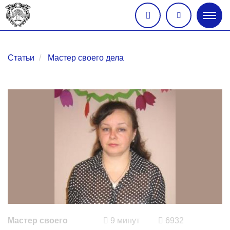
Глав
меню
Статьи
Мастер своего дела
Мастер своего
9 минут
6932