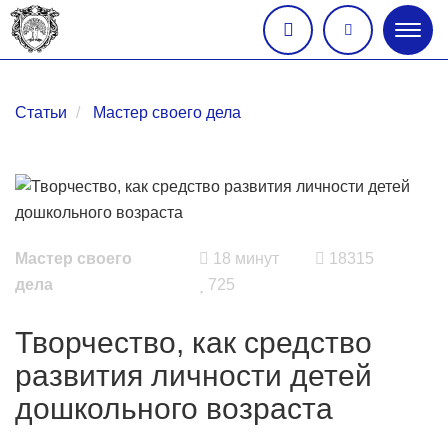
Глав
меню
Статьи
Мастер своего дела
Мастер своего
18 минут
18315
дела
725
Творчество, как средство
развития личности детей
дошкольного возраста