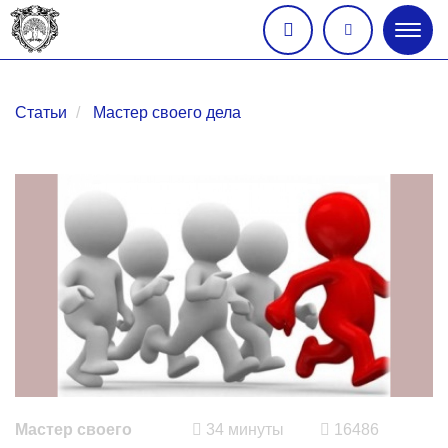
Глав
меню
Статьи
Мастер своего дела
Мастер своего
34 минуты
16486