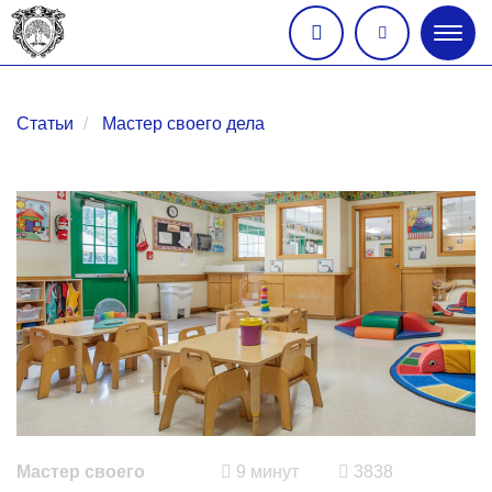
Глав
меню
Статьи
Мастер своего дела
Мастер своего
9 минут
3838