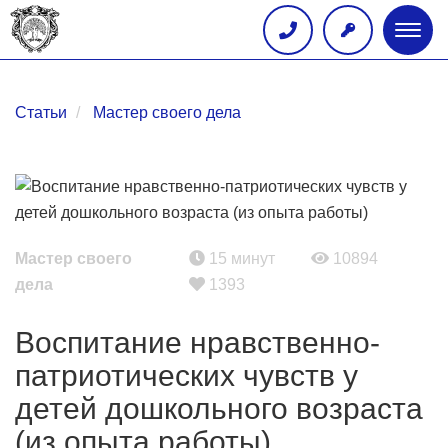
Глав
меню
Статьи
Мастер своего дела
Мастер своего
15 минут
10894
дела
1393
Воспитание нравственно-
патриотических чувств у
детей дошкольного возраста
(из опыта работы)