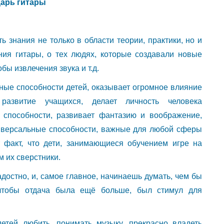
арь гитары
ь знания не только в области теории, практики, но и
ния гитары, о тех людях, которые создавали новые
бы извлечения звука и т.д.
ьные способности детей, оказывает огромное влияние
развитие учащихся, делает личность человека
е способности, развивает фантазию и воображение,
 универсальные способности, важные для любой сферы
 факт, что дети, занимающиеся обучением игре на
м их сверстники.
адостно, и, самое главное, начинаешь думать, чем бы
 чтобы отдача была ещё больше, был стимул для
етей любить, понимать музыку, прекрасно владеть