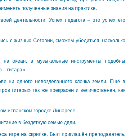
применять полученные знания на практике.
оей деятельности. Успех педагога – это успех его
шись с жизнью Сеговии, сможем убедиться, насколько
а на океан, а музыкальные инструменты подобны
 – гитара».
ве ни одного невозделанного клочка земли. Ещё в
тров гитары» так же прекрасен и величественен, как
ком испанском городке Линаресе.
питание в бездетную семью дяди.
еса игре на скрипке. Был приглашён преподаватель,