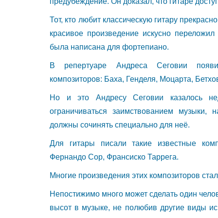
предубеждение. Он доказал, что гитаре доступ
Тот, кто любит классическую гитару прекрасн
красивое произведение искусно переложил
была написана для фортепиано.
В репертуаре Андреса Сеговии появил
композиторов: Баха, Генделя, Моцарта, Бетхо
Но и это Андресу Сеговии казалось не
ограничиваться заимствованием музыки, н
должны сочинять специально для неё.
Для гитары писали такие известные комп
Фернандо Сор, Франсиско Таррега.
Многие произведения этих композиторов стал
Непостижимо много может сделать один челов
высот в музыке, не полюбив другие виды ис